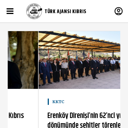
TÜRK AJANSI KIBRIS
KKTC
Erenköy Direnişi’nin 62’nci yıl
dönümünde şehitler törenle anıldı