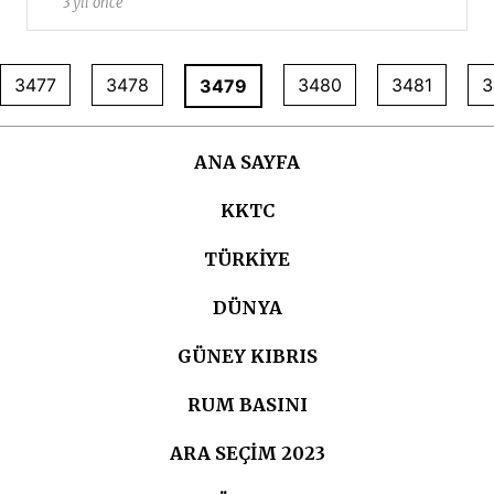
3 yıl önce
3477
3478
3480
3481
3
3479
ANA SAYFA
KKTC
TÜRKIYE
DÜNYA
GÜNEY KIBRIS
RUM BASINI
ARA SEÇIM 2023