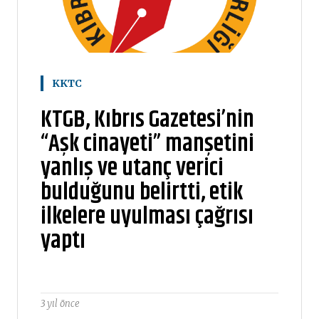
KKTC
KTGB, Kıbrıs Gazetesi’nin
“Aşk cinayeti” manşetini
yanlış ve utanç verici
bulduğunu belirtti, etik
ilkelere uyulması çağrısı
yaptı
3 yıl önce