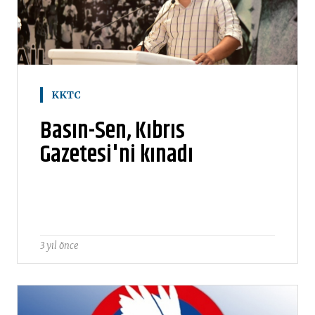
KKTC
Basın-Sen, Kıbrıs
Gazetesi'ni kınadı
3 yıl önce