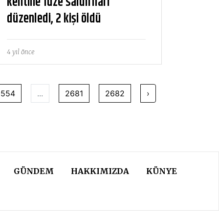
kentine füze saldırıları
düzenledi, 2 kişi öldü
4 yıl önce
2554
...
2681
2682
›
GÜNDEM
HAKKIMIZDA
KÜNYE