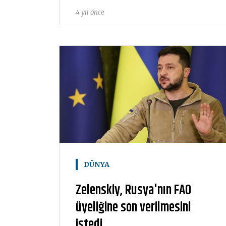
4 yıl önce
DÜNYA
Zelenskiy, Rusya'nın FAO
üyeliğine son verilmesini
istedi