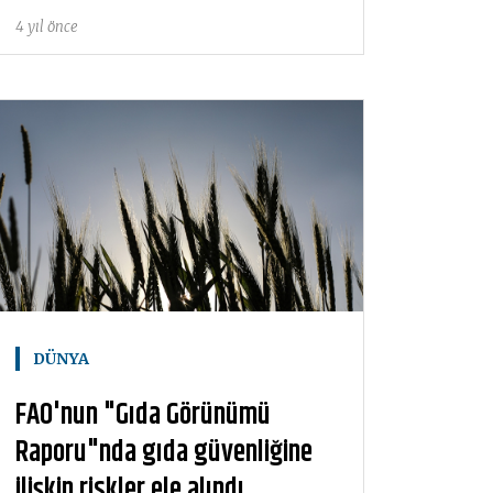
4 yıl önce
DÜNYA
FAO'nun "Gıda Görünümü
Raporu"nda gıda güvenliğine
ilişkin riskler ele alındı