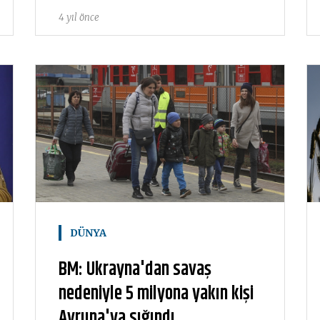
4 yıl önce
DÜNYA
BM: Ukrayna'dan savaş
nedeniyle 5 milyona yakın kişi
Avrupa'ya sığındı