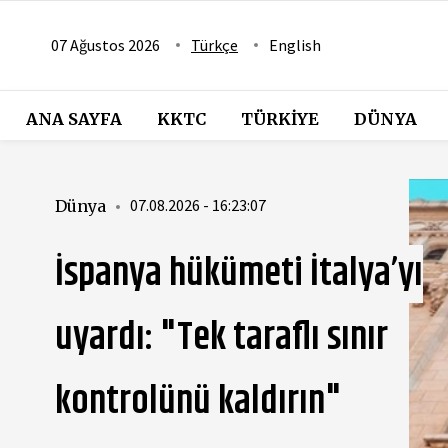
07 Ağustos 2026
Türkçe
English
ANA SAYFA
KKTC
TÜRKIYE
DÜNYA
07.08.2026 - 16:19:37
Dünya
Trump:" İran anlaşma
yapmak istiyor"