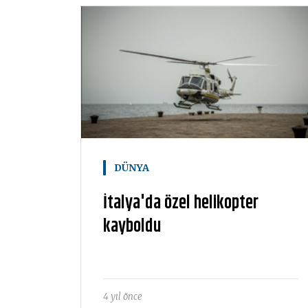
DÜNYA
İtalya'da özel helikopter
kayboldu
4 yıl önce