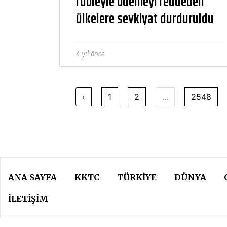
rubleyle ödemeyi reddeden
ülkelere sevkiyat durduruldu
4 yıl önce
‹
1
2
...
2548
ANA SAYFA
KKTC
TÜRKIYE
DÜNYA
İLETİŞİM