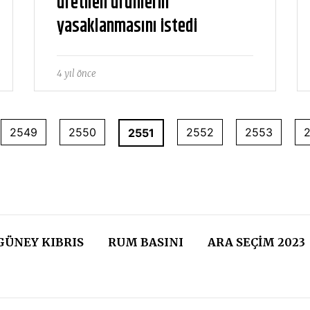
üretilen ürünlerin
yasaklanmasını istedi
4 yıl önce
2549
2550
2552
2553
2551
GÜNEY KIBRIS
RUM BASINI
ARA SEÇIM 2023