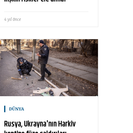
4 yıl önce
DÜNYA
Rusya, Ukrayna'nın Harkiv