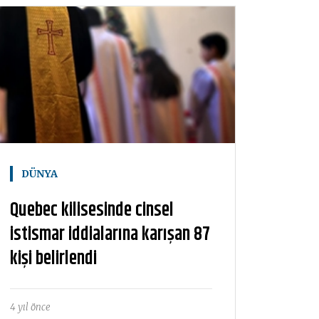
DÜNYA
Quebec kilisesinde cinsel
istismar iddialarına karışan 87
kişi belirlendi
4 yıl önce