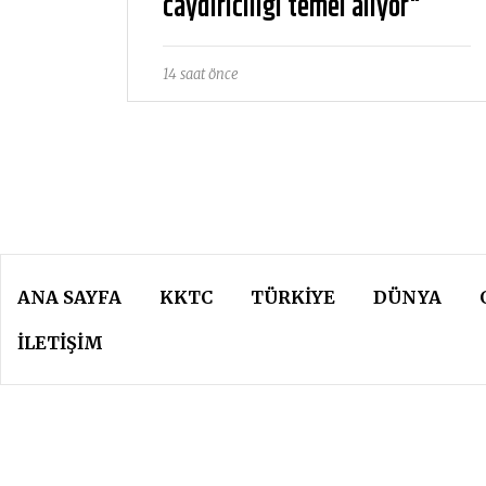
caydırıcılığı temel alıyor"
14 saat önce
ANA SAYFA
KKTC
TÜRKIYE
DÜNYA
İLETİŞİM