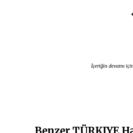
İçeriğin devamı iç
Benzer TÜRKIYE Ha