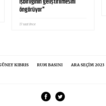
işbirliğinin geliştirilmesini
öngörüyor"
17 saat önce
GÜNEY KIBRIS
RUM BASINI
ARA SEÇIM 2023