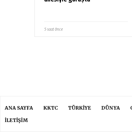
5 saat önce
ANA SAYFA
KKTC
TÜRKIYE
DÜNYA
İLETİŞİM