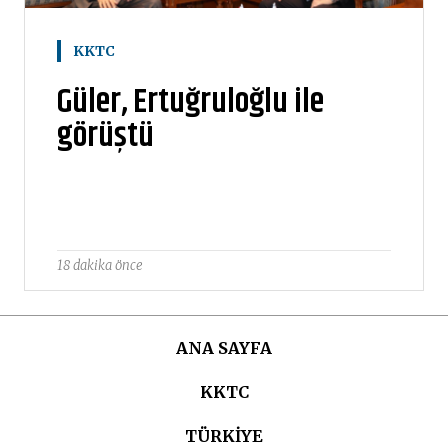
KKTC
Güler, Ertuğruloğlu ile
görüştü
18 dakika önce
ANA SAYFA
KKTC
TÜRKIYE