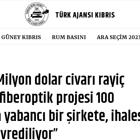
TÜRK AJANSI KIBRIS
GÜNEY KIBRIS
RUM BASINI
ARA SEÇIM 202
ilyon dolar civarı rayiç
fiberoptik projesi 100
yabancı bir şirkete, ihale
evrediliyor”