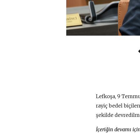
Lefkoşa, 9 Temmuz 
rayiç bedel biçile
şekilde devredilm
İçeriğin devamı iç