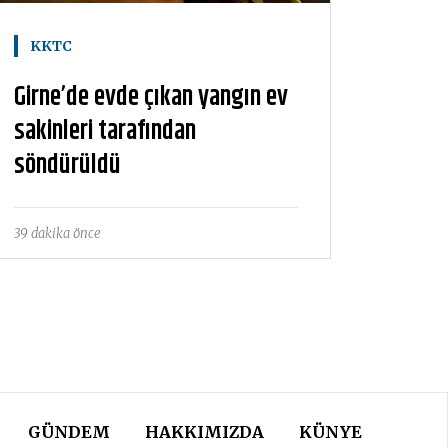
KKTC
Girne’de evde çıkan yangın ev
sakinleri tarafından
söndürüldü
39 dakika önce
GÜNDEM
HAKKIMIZDA
KÜNYE