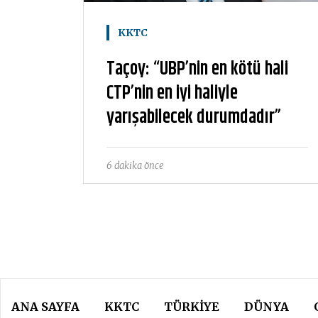
KKTC
Taçoy: “UBP’nin en kötü hali
CTP’nin en iyi haliyle
yarışabilecek durumdadır”
6 dakika önce
ANA SAYFA
KKTC
TÜRKIYE
DÜNYA