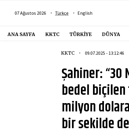
07 Ağustos 2026
Türkçe
English
ANA SAYFA
KKTC
TÜRKIYE
DÜNYA
KKTC
09.07.2025 - 13:12:46
Şahiner: “30 M
bedel biçilen 
milyon dolara 
bir şekilde d