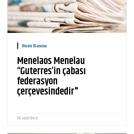
Rum Basını
Menelaos Menelau
“Guterres’in çabası
federasyon
çerçevesindedir"
16 saat önce