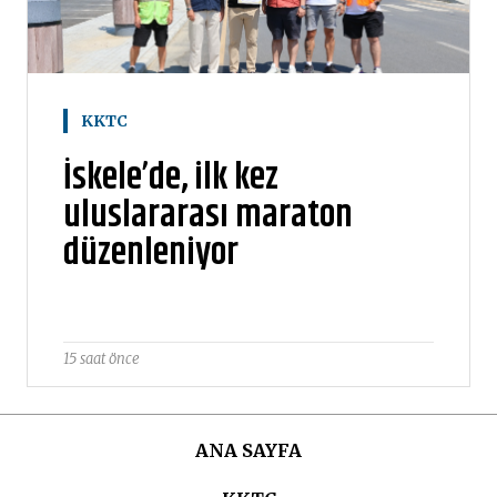
KKTC
İskele’de, ilk kez
uluslararası maraton
düzenleniyor
15 saat önce
ANA SAYFA