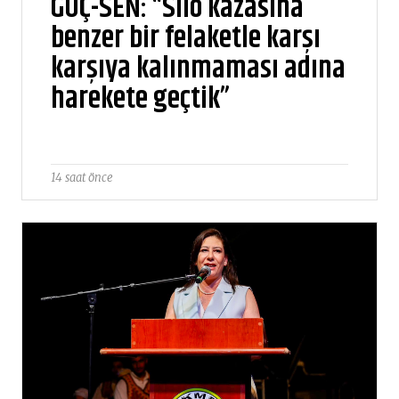
GÜÇ-SEN: “Silo kazasına
benzer bir felaketle karşı
karşıya kalınmaması adına
harekete geçtik”
14 saat önce