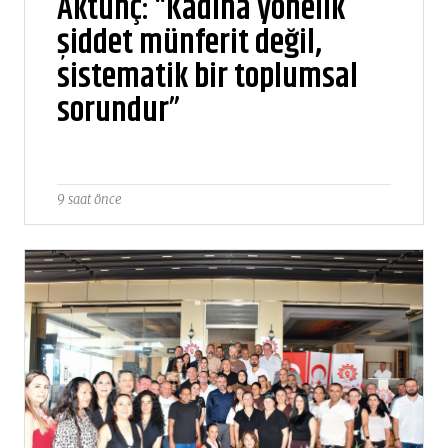
Aktunç: “Kadına yönelik
şiddet münferit değil,
sistematik bir toplumsal
sorundur”
9 saat önce