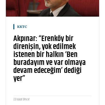
KKTC
Akpınar: “Erenköy bir
direnişin, yok edilmek
istenen bir halkın ‘Ben
buradayım ve var olmaya
devam edeceğim’ dediği
yer”
13 saat önce