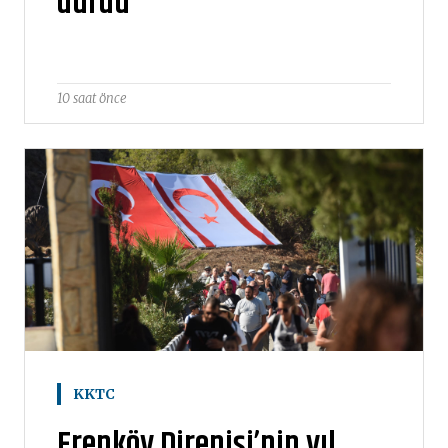
durdu
10 saat önce
KKTC
Erenköy Direnişi’nin yıl