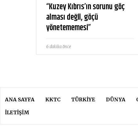
“Kuzey Kıbrıs’ın sorunu göç
alması değil, göçü
yönetememesi”
6 dakika önce
ANA SAYFA
KKTC
TÜRKIYE
DÜNYA
İLETİŞİM