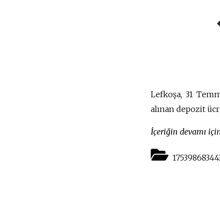
Lefkoşa, 31 Temmu
alınan depozit üc
İçeriğin devamı iç
175398683443