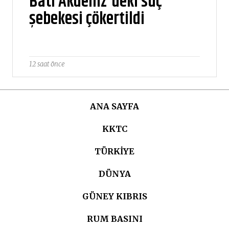
Batı Akdeniz'deki suç
şebekesi çökertildi
12 saat önce
ANA SAYFA
KKTC
TÜRKIYE
DÜNYA
GÜNEY KIBRIS
RUM BASINI