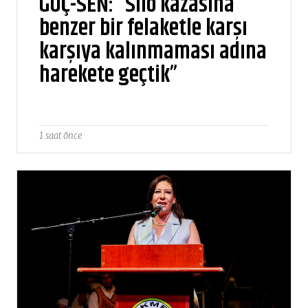
GÜÇ-SEN: “Silo kazasına
benzer bir felaketle karşı
karşıya kalınmaması adına
harekete geçtik”
1 saat önce