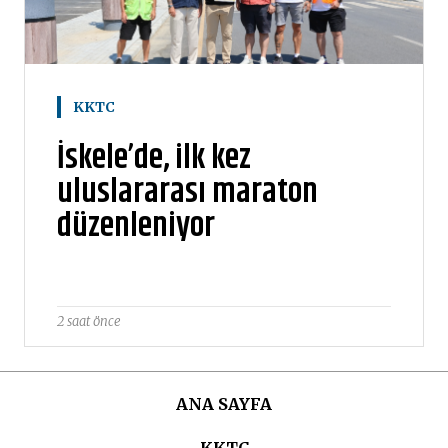
KKTC
İskele’de, ilk kez
uluslararası maraton
düzenleniyor
2 saat önce
ANA SAYFA