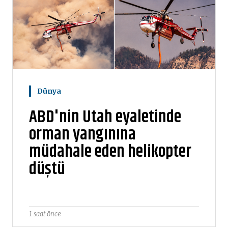
Dünya
ABD'nin Utah eyaletinde
orman yangınına
müdahale eden helikopter
düştü
1 saat önce