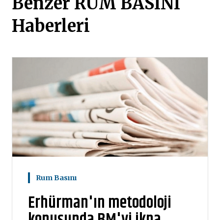
Benzer RUM BASINI
Haberleri
Rum Basını
Erhürman'ın metodoloji
konusunda BM'yi ikna