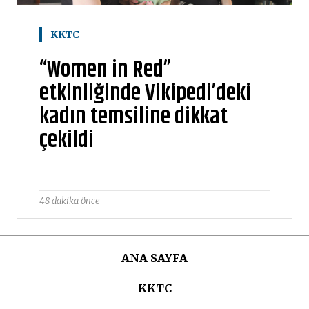
KKTC
“Women in Red”
etkinliğinde Vikipedi’deki
kadın temsiline dikkat
çekildi
48 dakika önce
ANA SAYFA
KKTC