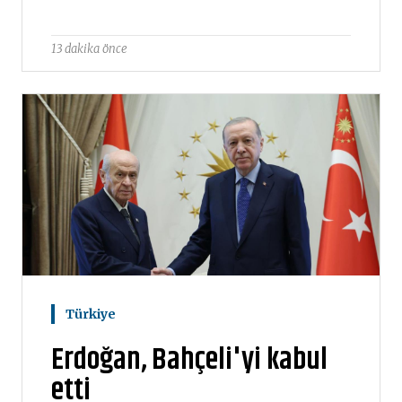
13 dakika önce
Türkiye
Erdoğan, Bahçeli'yi kabul
etti