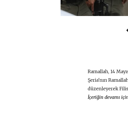
Ramallah, 14 Mayıs 
Şeria'nın Ramallah
düzenleyerek Filist
İçeriğin devamı iç