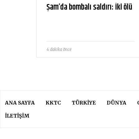
Şam’da bombalı saldırı: İki ölü
4 dakika önce
ANA SAYFA
KKTC
TÜRKIYE
DÜNYA
İLETİŞİM