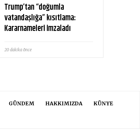
Trump’tan “doğumla
vatandaşlığa” kısıtlama:
Kararnameleri imzaladı
20 dakika önce
GÜNDEM
HAKKIMIZDA
KÜNYE