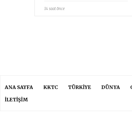
14 saat önce
ANA SAYFA
KKTC
TÜRKIYE
DÜNYA
İLETİŞİM