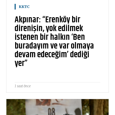
KKTC
Akpınar: “Erenköy bir
direnişin, yok edilmek
istenen bir halkın ‘Ben
buradayım ve var olmaya
devam edeceğim’ dediği
yer”
1 saat önce