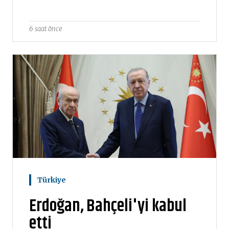
6 saat önce
Türkiye
Erdoğan, Bahçeli'yi kabul
etti