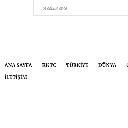
51 dakika önce
ANA SAYFA
KKTC
TÜRKIYE
DÜNYA
İLETİŞİM