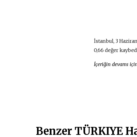
İstanbul, 3 Hazira
0,66 değer kaybed
İçeriğin devamı iç
Benzer TÜRKIYE Ha