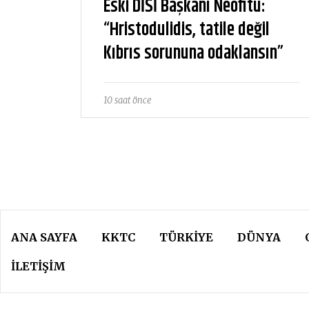
Eski DİSİ Başkanı Neofitu:
“Hristodulidis, tatile değil
Kıbrıs sorununa odaklansın”
10 saat önce
ANA SAYFA
KKTC
TÜRKIYE
DÜNYA
İLETİŞİM