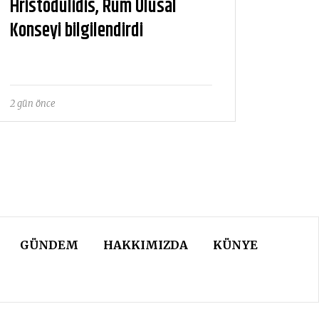
Hristodulidis, Rum Ulusal
Konseyi bilgilendirdi
2 gün önce
GÜNDEM
HAKKIMIZDA
KÜNYE