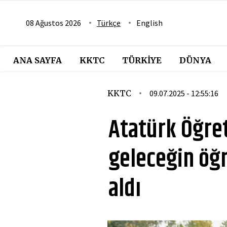
08 Ağustos 2026
Türkçe
English
ANA SAYFA
KKTC
TÜRKIYE
DÜNYA
KKTC
09.07.2025 - 12:55:16
Atatürk Öğre
geleceğin öğ
aldı