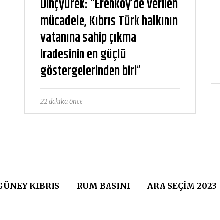
Dinçyürek: “Erenköy’de verilen
mücadele, Kıbrıs Türk halkının
vatanına sahip çıkma
iradesinin en güçlü
göstergelerinden biri”
22 dakika önce
GÜNEY KIBRIS
RUM BASINI
ARA SEÇIM 2023