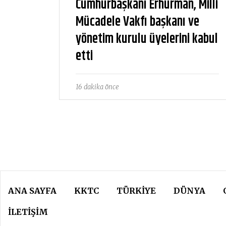
Cumhurbaşkanı Erhürman, Milli
Mücadele Vakfı başkanı ve
yönetim kurulu üyelerini kabul
etti
16 dakika önce
ANA SAYFA
KKTC
TÜRKIYE
DÜNYA
İLETİŞİM