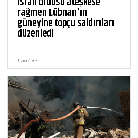
İsrail ordusu ateşkese
rağmen Lübnan'ın
güneyine topçu saldırıları
düzenledi
1 saat önce