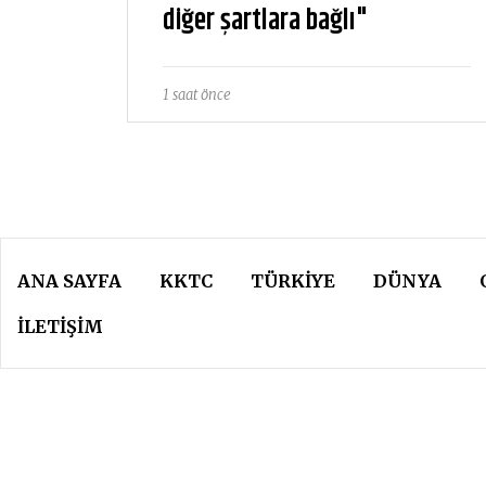
diğer şartlara bağlı"
1 saat önce
ANA SAYFA
KKTC
TÜRKIYE
DÜNYA
İLETİŞİM