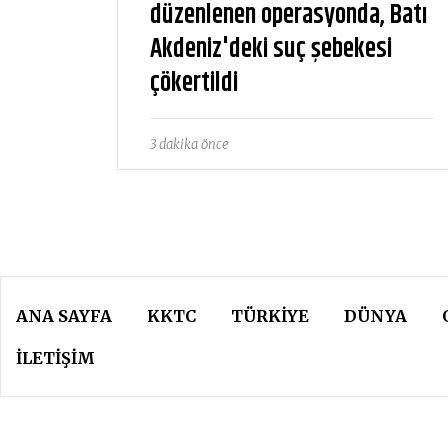
düzenlenen operasyonda, Batı
Akdeniz'deki suç şebekesi
çökertildi
3 dakika önce
ANA SAYFA
KKTC
TÜRKIYE
DÜNYA
İLETİŞİM