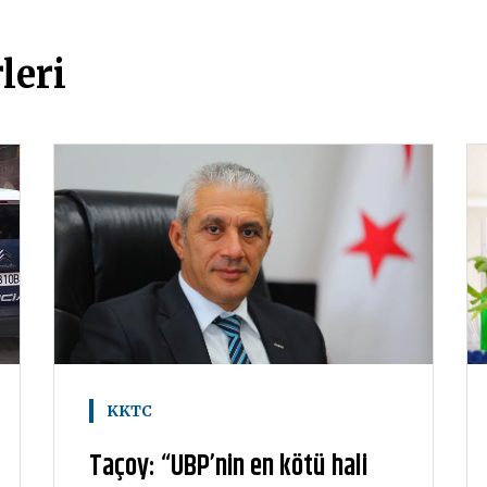
leri
KKTC
Taçoy: “UBP’nin en kötü hali