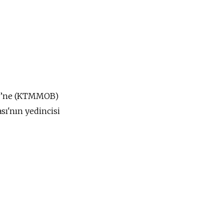
iği’ne (KTMMOB)
ı'nın yedincisi