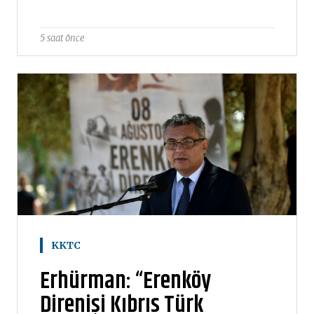
5 saat önce
KKTC
Erhürman: “Erenköy
Direnişi Kıbrıs Türk