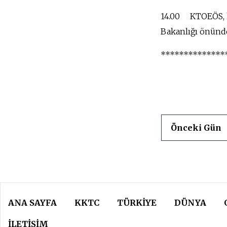
14.00 KTOEÖS, ha
Bakanlığı önünd
**************
Önceki Gün
ANA SAYFA
KKTC
TÜRKIYE
DÜNYA
İLETİŞİM