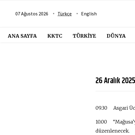
07 Ağustos 2026
Türkçe
English
ANA SAYFA
KKTC
TÜRKIYE
DÜNYA
26 Aralık 202
09.30 Asgari Üc
10.00 “Mağusa’ya
düzenlenecek.